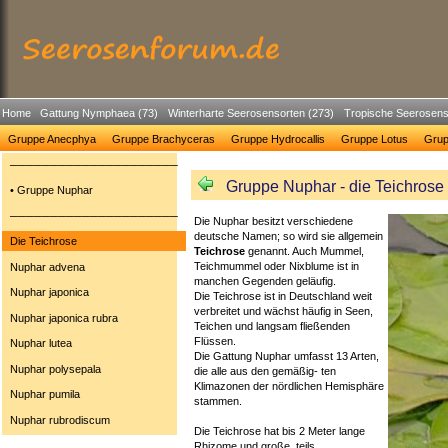
Home
Gattung Nymphaea (73)
Winterharte Seerosensorten (273)
Tropische Seerosens
Gruppe Anecphya
Gruppe Brachyceras
Gruppe Hydrocallis
Gruppe Lotus
Gru
─────────────────────
Gruppe Nuphar - die Teichrose
• Gruppe Nuphar
─────────────────────
Die Nuphar besitzt verschiedene
deutsche Namen; so wird sie allgemein
Die Teichrose
Teichrose
genannt. Auch Mummel,
Teichmummel oder Nixblume ist in
Nuphar advena
manchen Gegenden geläufig.
Nuphar japonica
Die Teichrose ist in Deutschland weit
verbreitet und wächst häufig in Seen,
Nuphar japonica rubra
Teichen und langsam fließenden
Flüssen.
Nuphar lutea
Die Gattung Nuphar umfasst 13 Arten,
Nuphar polysepala
die alle aus den gemäßig- ten
Klimazonen der nördlichen Hemisphäre
Nuphar pumila
stammen.
Nuphar rubrodiscum
Die Teichrose hat bis 2 Meter lange
Rhizome und große, teils