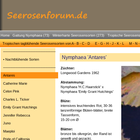
Home
Gattung Nymphaea (73)
Winterharte Seerosensorten (273)
Tropische Seerosens
Tropischen tagblühende Seerosensorten von A - B - C - D
E - G - H - J - K - L
M - N -
─────────────────────
Nymphaea 'Antares'
• Nachtblühende Sorten
─────────────────────
Züchter:
Longwood Gardens 1962
Antares
Abstammung:
Catherine Marie
Nymphaea 'H.C.Haarstick' x
Celon Pink
Nymphaea 'Emily Grant Hutchings'
Charles L. Ticker
Blüte:
intensives leuchtendes Rot, 30-36
Emily Grant Hutchings
lanzenförmige Blüten-blätter, breite
Tassenform,
Jennifer Rebecca
15-20 cm Ø
Juno
Blätter:
Maeploi
bronze bis olivegrün, der Rand ist
gewellt und gezackt,
Pride of California