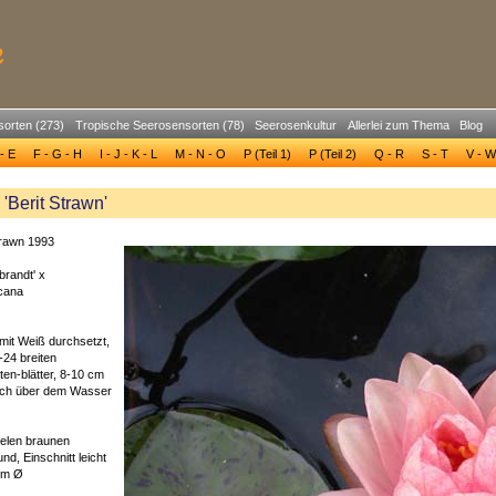
sorten (273)
Tropische Seerosensorten (78)
Seerosenkultur
Allerlei zum Thema
Blog
- E
F - G - H
I - J - K - L
M - N - O
P (Teil 1)
P (Teil 2)
Q - R
S - T
V - W
Berit Strawn'
trawn 1993
randt' x
cana
mit Weiß durchsetzt,
-24 breiten
üten-blätter, 8-10 cm
hoch über dem Wasser
ielen braunen
d, Einschnitt leicht
 cm Ø