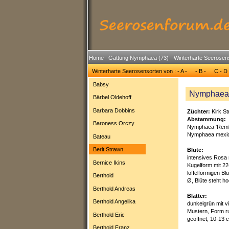
Home
Gattung Nymphaea (73)
Winterharte Seerosen
Winterharte Seerosensorten von : - A -
- B -
C - D 
Babsy
Nymphaea '
Bärbel Oldehoff
Barbara Dobbins
Züchter:
Kirk S
Abstammung:
Baroness Orczy
Nymphaea 'Remb
Nymphaea mexi
Bateau
Berit Strawn
Blüte:
intensives Rosa 
Bernice Ikins
Kugelform mit 22
löffelförmigen Bl
Berthold
Ø, Blüte steht 
Berthold Andreas
Blätter:
Berthold Angelika
dunkelgrün mit v
Mustern, Form run
Berthold Eric
geöffnet, 10-13
Berthold Franz