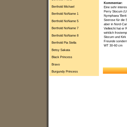
Kommentar:
Berthold Michael
Eine sehr intere
Perry Slocum (U
Berthold NoName 1
Nymphaea 'Berit 
Seerose für die
Berthold NoName 5
aber in Nord-Carl
Berthold NoName 7
Vielleicht hat er 
wirklich frostemp
Berthold NoName 8
Slocum und Kirk
Freunde sondern
Berthold Pia Stella
WT 30-60 cm
Betsy Sakata
Black Princess
Bravo
Burgundy Princess