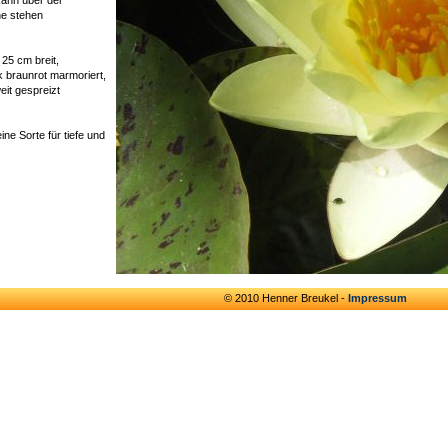
 kann über der
e stehen
. 25 cm breit,
k braunrot marmoriert,
eit gespreizt
ne Sorte für tiefe und
© 2010 Henner Breukel -
Impressum