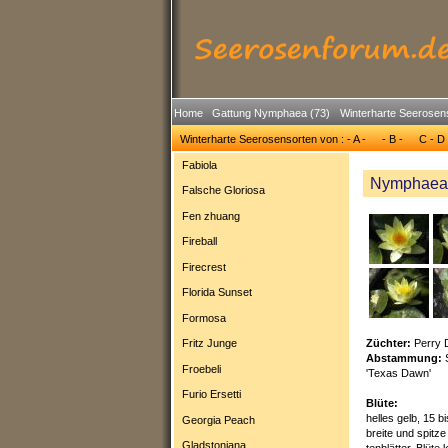
Home
Gattung Nymphaea (73)
Winterharte Seerosen
Winterharte Seerosensorten von : - A -
- B -
C - D 
Fabiola
Nymphaea 
Falsche Gloriosa
Fen zhuang
Fireball
Firecrest
Florida Sunset
Formosa
Fritz Junge
Züchter:
Perry 
Abstammung:
Froebeli
'Texas Dawn'
Furio Ersetti
Blüte:
helles gelb, 15 
Georgia Peach
breite und spitze
Gladstoniana