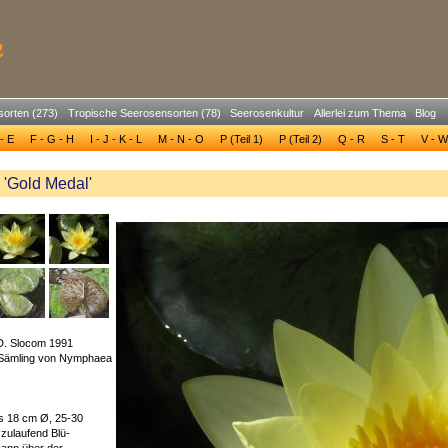
sorten (273)
Tropische Seerosensorten (78)
Seerosenkultur
Allerlei zum Thema
Blog
- E
F - G - H
I - J - K - L
M - N - O
P (Teil 1)
P (Teil 2)
Q - R
S - T
V - W
'Gold Medal'
D. Slocom 1991
Sämling von Nymphaea
bis 18 cm Ø, 25-30
 zulaufend Blü-