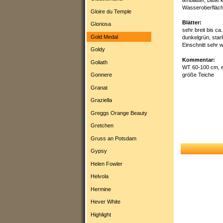
tenblätter, Blüte
Wasseroberfläch
Gloire du Temple
Blätter:
Gloriosa
sehr breit bis ca
Gold Medal
dunkelgrün, star
Einschnitt sehr w
Goldy
Kommentar:
Goliath
WT 60-100 cm, ei
Gonnere
größe Teiche
Granat
Graziella
Greggs Orange Beauty
Gretchen
Gruss an Potsdam
Gypsy
Helen Fowler
Helvola
Hermine
Hever White
Highlight