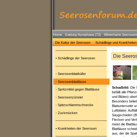
Home
Gattung Nymphaea (73)
Winterharte Seerosen
Die Kultur der Seerosen
Schädlinge und Krankheiten
─────────────────────
Die Seero
• Schädlinge der Seerosen
─────────────────────
- Seerosenblattkäfer
- Seerosenblattläuse
Schadbild:
Die 
- Spritzmittel gegen Blattläuse
befällt alle Pflan
und Blüten) ober
- Seerosenzünsler
Besonders belieb
- Spitzschlammschnecke
Blattunterseite u
Luftblätter. Auffäl
- Zuckmücken
Saugschäden (Blä
Flecken und Ver
─────────────────────
meist die Blattlä
• Krankheiten der Seerosen
Blattläuse sche
aus, der die Spal
─────────────────────