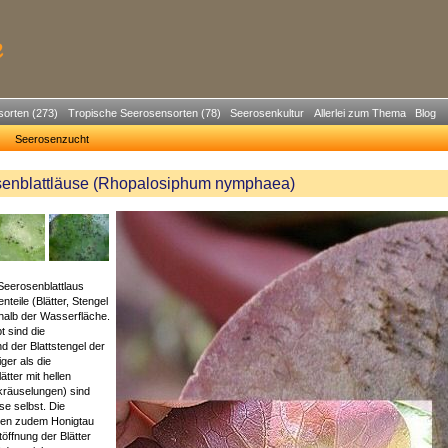
sorten (273)
Tropische Seerosensorten (78)
Seerosenkultur
Allerlei zum Thema
Blog
Seerosenzucht
senblattläuse (Rhopalosiphum nymphaea)
Seerosenblattlaus
zenteile (Blätter, Stengel
halb der Wasserfläche.
t sind die
nd der Blattstengel der
liger als die
tter mit hellen
kräuselungen) sind
use selbst. Die
iden zudem Honigtau
töffnung der Blätter