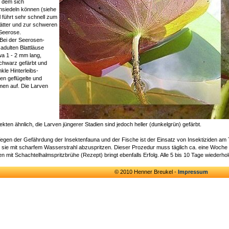
f dem sich
nsiedeln können (siehe
ll führt sehr schnell zum
ätter und zur schweren
Seerose.
Bei der Seerosen-
 adulten Blattläuse
wa 1 - 2 mm lang,
schwarz gefärbt und
kle Hinterleibs-
ten geflügelte und
men auf. Die Larven
ekten ähnlich, die Larven jüngerer Stadien sind jedoch heller (dunkelgrün) gefärbt.
gen der Gefährdung der Insektenfauna und der Fische ist der Einsatz von Insektiziden am Tei
 sie mit scharfem Wasserstrahl abzuspritzen. Dieser Prozedur muss täglich ca. eine Woche l
n mit Schachtelhalmspritzbrühe (Rezept) bringt ebenfalls Erfolg. Alle 5 bis 10 Tage wiederho
© 2010 Henner Breukel -
Impressum