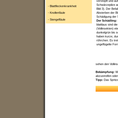
verstopft und au
Schwärzepilze a
- Blattfleckenkrankheit
Bild 3). Der Befa
- Knollenfäule
Absterben der Bl
Schädigung der 
- Stengelfäule
Der Schädling:
blattlaus sind die
(Vollinsekten) et
dunkelgrün bis 
haben kurze, dun
röhrchen. Es tre
ungeflügelte For
sehen den Vollins
Bekämpfung:
We
abzustreifen oder
Tipp:
Das Spritze