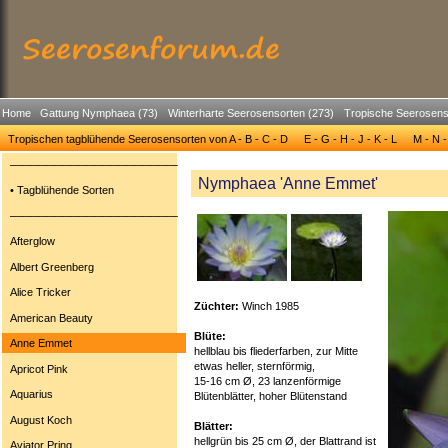
Home
Gattung Nymphaea (73)
Winterharte Seerosensorten (273)
Tropische Seerosens
Tropischen tagblühende Seerosensorten von A - B - C - D
E - G - H - J - K - L
M - N -
─────────────────────
Nymphaea 'Anne Emmet'
• Tagblühende Sorten
─────────────────────
Afterglow
Albert Greenberg
Alice Tricker
Züchter:
Winch 1985
American Beauty
Blüte:
Anne Emmet
hellblau bis fliederfarben, zur Mitte
etwas heller, sternförmig,
Apricot Pink
15-16 cm Ø, 23 lanzenförmige
Aquarius
Blütenblätter, hoher Blütenstand
August Koch
Blätter:
hellgrün bis 25 cm Ø, der Blattrand ist
Aviator Pring