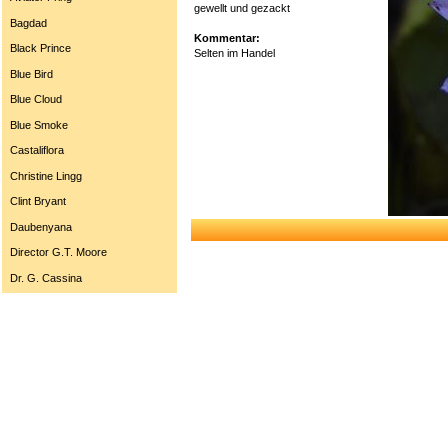
gewellt und gezackt
Bagdad
Kommentar:
Black Prince
Selten im Handel
Blue Bird
Blue Cloud
Blue Smoke
Castaliflora
Christine Lingg
Clint Bryant
Daubenyana
Director G.T. Moore
Dr. G. Cassina