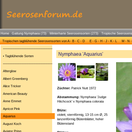
Home
Gattung Nymphaea (73)
Winterharte Seerosensorten (273)
Tropische Seerosens
Tropischen tagblühende Seerosensorten von A - B - C - D
E - G - H - J - K - L
M - N -
─────────────────────
Nymphaea 'Aquarius'
• Tagblühende Sorten
─────────────────────
Afterglow
Albert Greenberg
Alice Tricker
Züchter:
Patrick Nutt 1972
American Beauty
Abstammung:
Nymphaea 'Judge
Anne Emmet
Hitchcock' x Nymphaea colorata
Apricot Pink
Blüte:
violett, sternförmig, 13-15 cm Ø, 25
Aquarius
lanzenförmig Blütenblätter, hoher
Blütenstand
August Koch
Aviator Pring