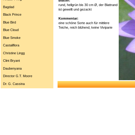
Blätter:
rund, hellgrün bis 30 cm Ø, der Blattrand
Bagdad
ist gewellt und gezackt
Black Prince
Kommentar:
Blue Bird
eine schöne Sorte auch für mittlere
Teiche, reich blühend, keine Viviparie
Blue Cloud
Blue Smoke
Castaliflora
Christine Lingg
Clint Bryant
Daubenyana
Director G.T. Moore
Dr. G. Cassina